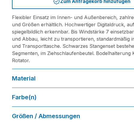
Zum Anfragekorb hinzufügen
Flexibler Einsatz im Innen- und Außenbereich, zahlr
und Größen erhältlich. Hochwertiger Digitaldruck, au
spiegelbildlich erkennbar. Bis Windstärke 7 einsetzbar
und Abbau, leicht zu transportieren, standardmäßig i
und Transporttasche. Schwarzes Stangenset besteh
Segmenten, im Ziehschlaufenbeutel. Bodelhalterung 
Rotator.
Material
Polytex 110g/m², 100% hochwertiges Polyestergewir
Farbe(n)
Größen / Abmessungen
Aufbauhöhe: 255 cm / Druckgröße: 95 x 205 cm