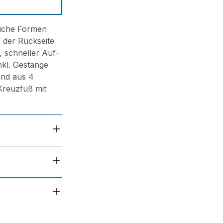
eiche Formen
f der Rückseite
, schneller Auf-
nkl. Gestänge
end aus 4
Kreuzfuß mit
k