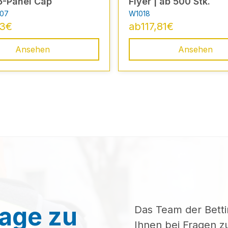
 5-Panel Cap
Flyer | ab 500 Stk.
07
W1018
23
€
ab
117,81
€
Ansehen
Ansehen
rage zu
Das Team der Bett
Ihnen bei Fragen 