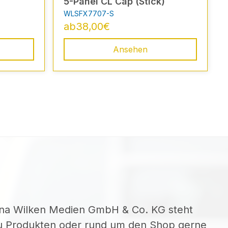
5-Panel CL Cap (Stick)
WLSFX7707-S
ab
38,00
€
Ansehen
ina Wilken Medien GmbH & Co. KG steht
zu Produkten oder rund um den Shop gerne