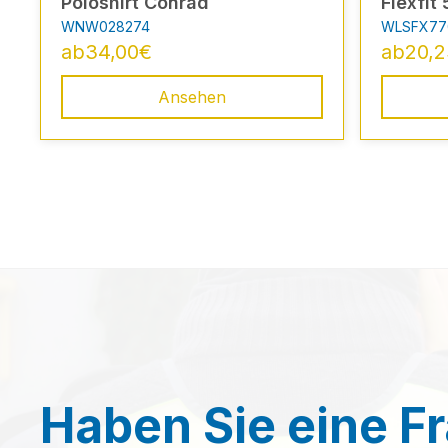
Poloshirt Conrad
Flexfit
WNW028274
WLSFX77
ab
34,00
€
ab
20,
Ansehen
Haben Sie eine F