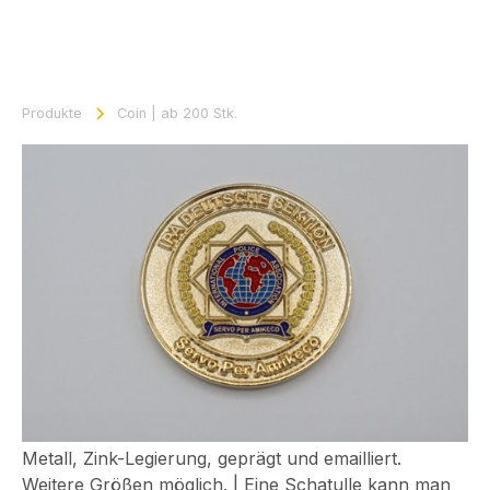
Produkte
Coin | ab 200 Stk.
Coin | ab 200 Stk.
ab
9,50
€
W1013
Alle Preise inkl. 19% MwSt. zzgl. Versandkosten
Jetzt anfragen
Zum Anfragekorb hinzufügen
Metall, Zink-Legierung, geprägt und emailliert.
Weitere Größen möglich. | Eine Schatulle kann man