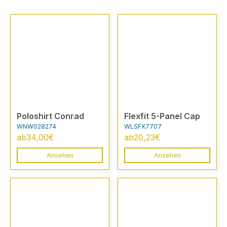
Poloshirt Conrad
Flexfit 5-Panel Cap
WNW028274
WLSFX7707
ab
34,00
€
ab
20,23
€
Ansehen
Ansehen