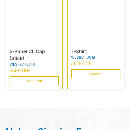
5-Panel CL Cap
T-Shirt
WLSBCTU01B
(Stick)
ab
16,00
€
WLSFX7707-S
ab
38,00
€
Ansehen
Ansehen