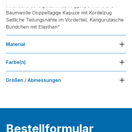
Innenseite 85% gekämmte, ringgesponnene BIO-
Baumwolle Doppellagige Kapuze mit Kordelzug
Seitliche Teilungsnähte im Vorderteil, Kängurutasche
Bündchen mit Elasthan"
Material
85% Baumwolle, 15% Polyester
Farbe(n)
ash, black, cobalt, graphite, navy, lime-green, red,
Größen / Abmessungen
white, wine, royal-heather
S-5XL
Bestellformular