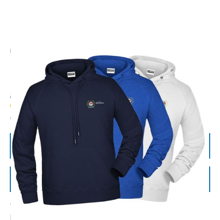
Produkte
Hoodie
Hoodie
ab
42,25
€
WD8024
Alle Preise inkl. 19% MwSt. zzgl. Versandkosten
Jetzt anfragen
Zum Anfragekorb hinzufügen
"Oberstoff (300 g/m²): 85% Baumwolle, 15%
Polyester Hochwertige Sweat-Qualität mit angerauter