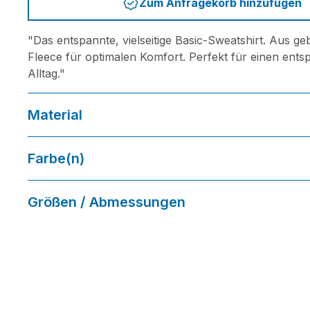
Zum Anfragekorb hinzufügen
"Das entspannte, vielseitige Basic-Sweatshirt. Aus g
Fleece für optimalen Komfort. Perfekt für einen ent
Alltag."
Material
80 % Baumwolle / 20 % Polyester
Farbe(n)
white, black, chocolate, dark grey, forest green, kelly
Größen / Abmessungen
royal, light sand, navy, red, wine, yellow, tropical blu
XS- 4XL