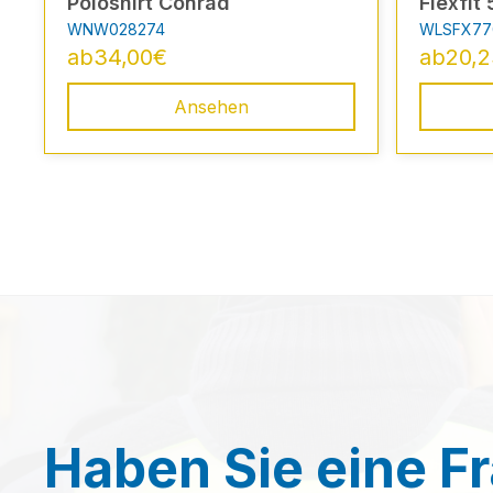
Poloshirt Conrad
Flexfit
WNW028274
WLSFX77
ab
34,00
€
ab
20,
Ansehen
Haben Sie eine F