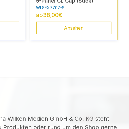
5-Panel CL Cap (Stick)
WLSFX7707-S
ab
38,00
€
Ansehen
ina Wilken Medien GmbH & Co. KG steht
zu Produkten oder rund um den Shop gerne