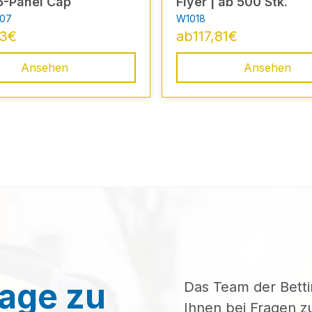
 5-Panel Cap
Flyer | ab 500 Stk.
07
W1018
23
€
ab
117,81
€
Ansehen
Ansehen
rage zu
Das Team der Bett
Ihnen bei Fragen 