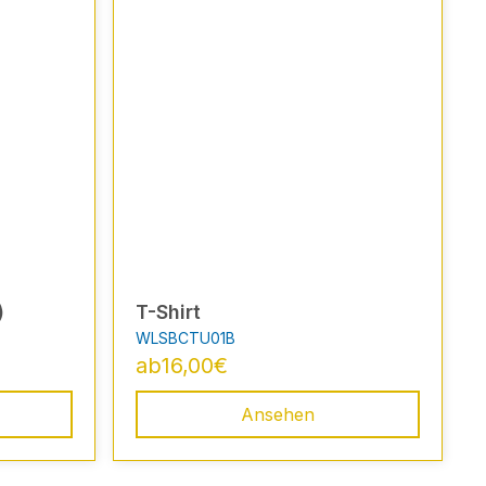
)
T-Shirt
WLSBCTU01B
ab
16,00
€
Ansehen