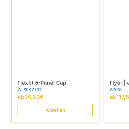
Flexfit 5-Panel Cap
Flyer |
WLSFX7707
W1018
ab
20,23
€
ab
117,8
Ansehen