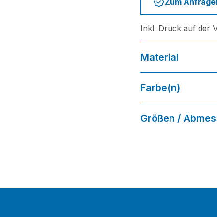
Zum Anfrage
Inkl. Druck auf der 
Material
Piqué, 100% Baumwo
Farbe(n)
Black, Navy, Royal, 
Größen / Abme
XS - 4XL