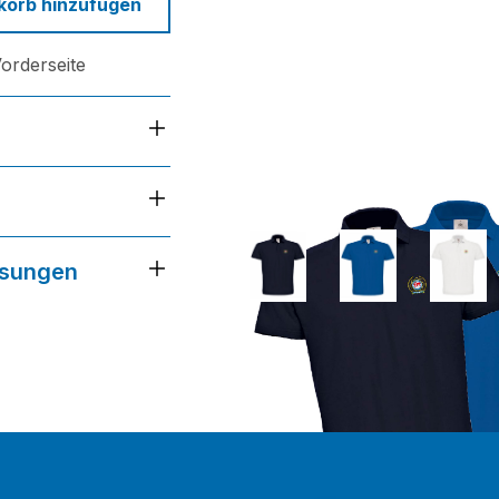
korb hinzufügen
Vorderseite
lle, 180 g/m²
White, Red
ssungen