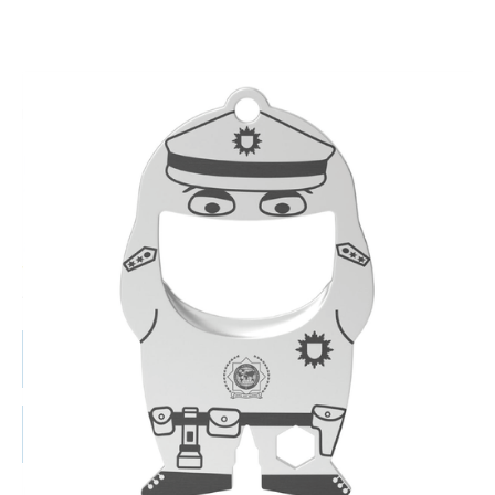
Produkte
Flaschenöffner Fred Police | ab 100 Stück
Flaschenöffner Fred Police | ab
100 Stück
ab
1,70
€
W1041
Alle Preise inkl. 19% MwSt. zzgl. Versandkosten
Jetzt anfragen
Zum Anfragekorb hinzufügen
Der sympathische Flaschenöffner überzeugt durch